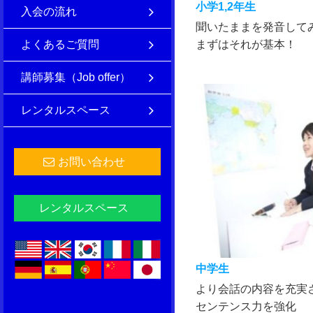
小学1,2年生
入会の流れ
聞いたままを発音して
よくあるご質問
まずはそれが基本！
講師募集（Job offer）
レンタルスペース
お問い合わせ
レンタルスペース
中学生
より会話の内容を充実
センテンス力を強化