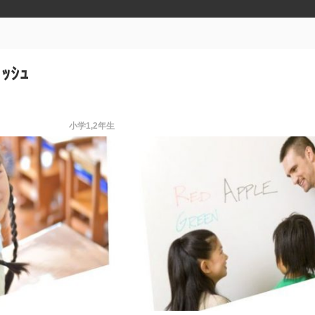
ﾘｯｼｭ
小学1,2年生