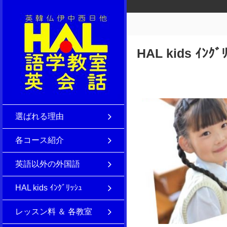
HAL kids ｲﾝｸﾞ
選ばれる理由
各コース紹介
英語以外の外国語
HAL kids ｲﾝｸﾞﾘｯｼｭ
レッスン料 ＆ 各教室